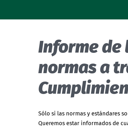
- Sistema modular
Cuidado de textiles
Guía de etiquetado
Hardlines
Actualizaciones de estándares
Mecanismo de denuncia
Informe de 
Programa Climate Pledge Friendly
en Amazon
normas a tr
Cumplimien
Sólo si las normas y estándares s
Queremos estar informados de cua