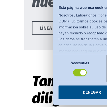
nuestras re
Esta página web usa cookie
Nosotros, Laboratorios Hohen
GDPR, utilizamos cookies par
información sobre su uso de 
LÍNEA DE CUMPLIMIENTO HOHE
hayan recibido o recopilado 
Los datos se transfieren a un
de adecuación de la Comisión
internacional segura que ofr
Lo siguiente se aplica a las
Selección
de la Comisión de la UE (Mar
Necesarias
de
consentimiento
protección de datos comparab
También re
transferencias de datos a or
certificados con arreglo al 
Puede revocar su consenti
diligencia 
DENEGAR