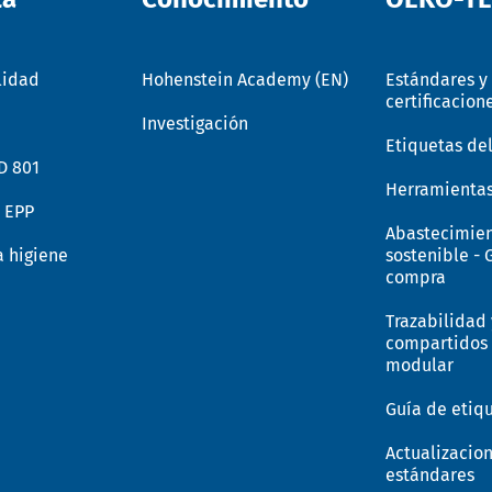
lidad
Hohenstein Academy (EN)
Estándares y
certificacion
Investigación
Etiquetas de
D 801
Herramientas
n EPP
Abastecimie
a higiene
sostenible - 
compra
Trazabilidad 
compartidos 
modular
Guía de etiq
Actualizacio
estándares