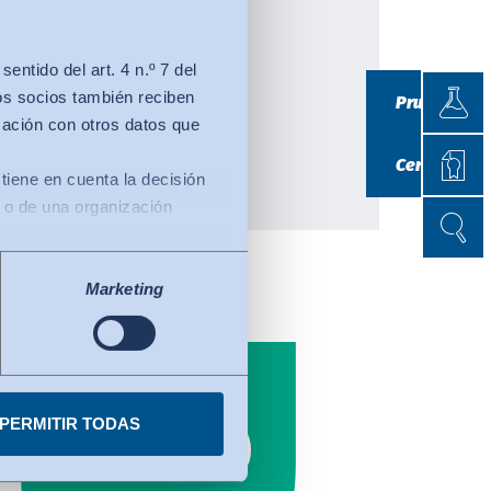
iento?
ntido del art. 4 n.º 7 del
Prueb
os socios también reciben
Pruebas
mación con otros datos que
Certif
Certificació
tiene en cuenta la decisión
 o de una organización
Búsqu
Búsqu
te una decisión de adecuación
 tercer país con un nivel de
Marketing
e base para las
ses utilizados están
a uno de los servicios.
PERMITIR TODAS