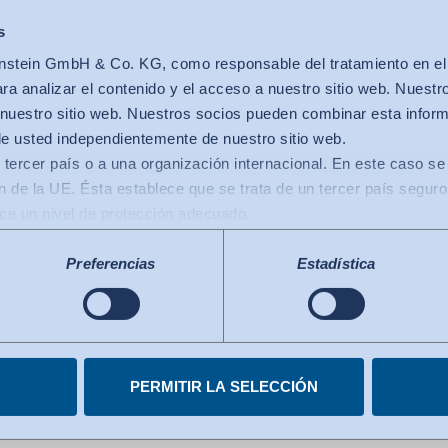
glas de cumplim
s
stein GmbH & Co. KG, como responsable del tratamiento en el se
a analizar el contenido y el acceso a nuestro sitio web. Nuestr
nuestro sitio web. Nuestros socios pueden combinar esta infor
NSTEIN (EN)
de usted independientemente de nuestro sitio web.
 tercer país o a una organización internacional. En este caso se 
 de la UE. Ésta establece que se trata de un tercer país seguro
ece un nivel de protección adecuado.
 transferencias de datos a los EE.UU.: Desde julio de 2023, exis
co de Privacidad de Datos), que identifica a los EE.UU. como un
Preferencias
Estadística
le al de la UE. La decisión de adecuación puede servir ahora d
spaldamos su
ganizaciones certificadas de EE.UU.. Los servicios estadouniden
Marco de Privacidad de Datos. Encontrará más información en cad
miento en cualquier momento.
debida.
PERMITIR LA SELECCIÓN