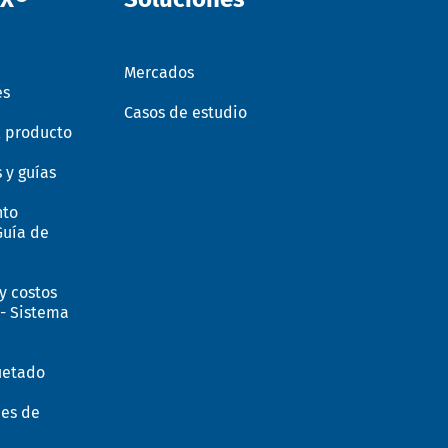
Mercados
es
Casos de estudio
l producto
 y guías
nto
Guía de
y costos
- Sistema
uetado
nes de