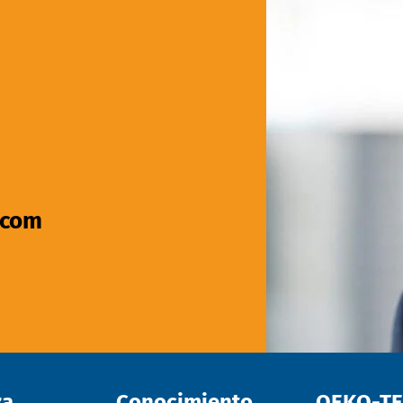
.com
za
Conocimiento
OEKO-T