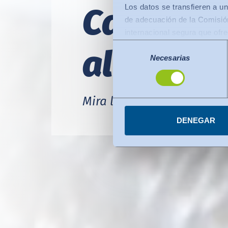
Calidad 
Los datos se transfieren a un
de adecuación de la Comisión
internacional segura que ofr
Lo siguiente se aplica a las
Selección
altos est
de la Comisión de la UE (Mar
Necesarias
de
consentimiento
protección de datos comparab
transferencias de datos a or
certificados con arreglo al 
Mira los requisitos aquí.
Puede revocar su consenti
DENEGAR