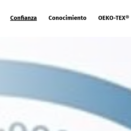
Confianza
Conocimiento
OEKO-TEX®
Türkiye
ish
Deutsch
Türkçe
Türkiye
ish
Deutsch
Türkçe
Calidad y conformidad
Sostenibilidad
Funcionalidad
Salud
Ajuste y diseño
Cuidado de textiles
Hardlines
Sellos de Calidad
OEKO-TEX®
UV STANDARD 801
Certificación EPP
Gestión de la higiene
Hohenstein Academy (EN)
Investigación
Estándares y certificaciones
Etiquetas del producto
Herramientas y guías
Abastecimiento sostenible - Guía de compra
Trazabilidad y costos compartidos - Sistema
Guía de etiquetado
Actualizaciones de estándares
Mecanismo de denuncia
Programa Climate Pledge Friendly en Amazon
Mercados
Casos de estudio
Bangladesh
ish
Español
Englis
Bangladesh
ish
Español
Englis
modular
Pruebas de textil
Manejo de químicos
Comodidad
Dispositivos médicos
Tablas de tallas y tallas
Lavandería industrial
De A-Z
Investigación pública
OEKO-TEX® MADE IN GREEN
OEKO-TEX® MADE IN GREEN
Guía de compra de
Médicas y sanitarias
Ropa de trabajo de Carhartt - Ajuste en
OEKO-TEX®
movimiento
Pruebas químicas
Condiciones de trabajo justas
Compresión
Sustancias nocivas
Desarrollo de patrones
Certificación Hohenstein Hygienically Clean® (EN)
Por tema
Redes de socios
OEKO-TEX® STANDARD 100
OEKO-TEX® STANDARD 100
Directorio de marcas y minoristas
Prendas (EN)
ish
Việt Nam
ish
Inca Tops -
OEKO-TEX® STeP
&
STANDARD 100
Evaluaciones regulatorias
Impacto ecológico
Gestión de olores
Textiles médicos de compresión
Pruebas de ajuste
Lavandería doméstica
OEKO-TEX® LEATHER STANDARD
OEKO-TEX® LEATHER STANDARD
Portal del Cliente
Calzado
myOEKO-TEX®
Prairie Wear -
OEKO-TEX® STANDARD 100
中国
Pruebas de cuero
Análisis de aguas residuales
Efecto de protección UV
Protección UV
Tecnología
OEKO-TEX® ORGANIC COTTON
OEKO-TEX® ORGANIC COTTON
OEKO-TEX®
Ropa de trabajo y uniformes (EN)
calculadora de impacto
WestPoint Hospitality: Ropa de cama confortable
Inspecciones y auditorías
Biodegradabilidad
Biocidas
Higiene aplicada
Parámetros de materiales digitales
OEKO-TEX® STeP
OEKO-TEX® ECO PASSPORT
Cómo: Crear Etiquetas
Equipos de protección personal (EPP)
MADE IN GREEN
Descripciones de rendimiento técnico
Pruebas de OGM
Comparaciones de productos
Seguridad biológica
Capacitación y consultoría
OEKO-TEX® ECO PASSPORT
Cómo: Solicitar
Bebés y niños (EN)
STANDARD 100
,
LEATHER STANDARD
y
ORGANIC COTTON
Color y blancura
Análisis de microfibra
Pruebas de detergent
Ropa de niños
OEKO-TEX® RESPONSIBLE BUSINESS
Rendimiento, al aire libre, moda deportiva (EN)