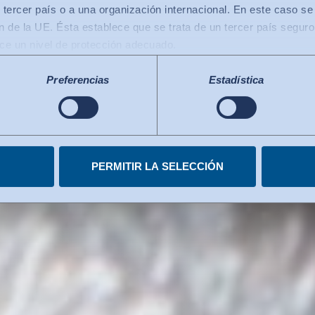
Hohenstein cum
 tercer país o a una organización internacional. En este caso se 
 de la UE. Ésta establece que se trata de un tercer país seguro
ece un nivel de protección adecuado.
 transferencias de datos a los EE.UU.: Desde julio de 2023, exis
ándares.
co de Privacidad de Datos), que identifica a los EE.UU. como un
Preferencias
Estadística
le al de la UE. La decisión de adecuación puede servir ahora d
ganizaciones certificadas de EE.UU.. Los servicios estadouniden
Marco de Privacidad de Datos. Encontrará más información en cad
miento en cualquier momento.
PERMITIR LA SELECCIÓN