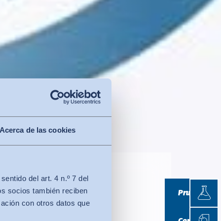
Acerca de las cookies
ntido del art. 4 n.º 7 del
Prueb
lo de
os socios también reciben
Pruebas
mación con otros datos que
Certif
Certificació