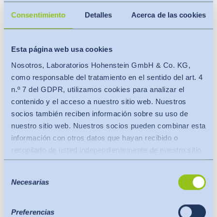
Consentimiento
Detalles
Acerca de las cookies
Esta página web usa cookies
Nosotros, Laboratorios Hohenstein GmbH & Co. KG,
como responsable del tratamiento en el sentido del art. 4
Formulario de reclamación
n.º 7 del GDPR, utilizamos cookies para analizar el
Informar a la Secretaría de
OEKO-TEX®
contenido y el acceso a nuestro sitio web. Nuestros
de cualquier conducta indebida o
socios también reciben información sobre su uso de
incumplimiento.
nuestro sitio web. Nuestros socios pueden combinar esta
información con otros datos que hayan recibido o
FORMULARIO EN LÍNEA (EN)
recopilado de usted independientemente de nuestro sitio
web.
Selección
Los datos se transfieren a un tercer país o a una
Necesarias
de
organización internacional. En este caso se tiene en
consentimiento
cuenta la decisión de adecuación de la Comisión de la
UE. Ésta establece que se trata de un tercer país seguro
Preferencias
CÓDIGO DE CONDUCTA DE
OEKO-TEX®
(EN)