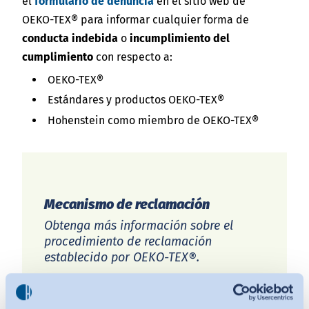
India
el
formulario de denuncia
en el sitio web de
English
OEKO-TEX®
para informar cualquier forma de
English
Noticias - Industria
conducta indebida
o
incumplimiento del
cumplimiento
Việt Nam
con respecto a:
Việt Nam
Descargas
OEKO-TEX®
Tiếng Việt
Tiếng Việt
Estándares y productos
OEKO-TEX®
Prensa (EN)
Indonesia
Hohenstein como miembro de
OEKO-TEX®
Indonesia
Contacto
bahasa Indonesia
bahasa Indonesia
Boletín (EN)
中国
Mecanismo de reclamación
Obtenga más información sobre el
procedimiento de reclamación
establecido por
OEKO-TEX®
.
DETALLES (EN)