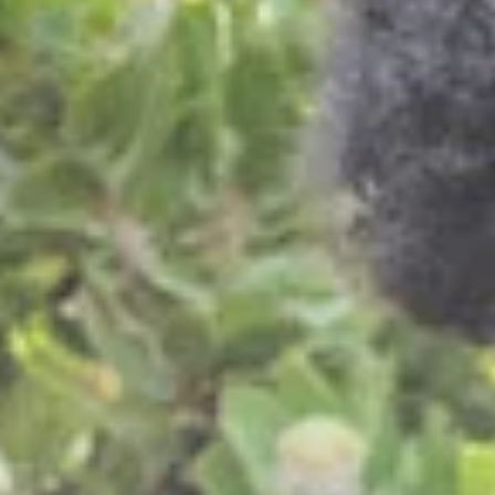
Noticias - Industria
Indonesia
Descargas
中国
Prensa (EN)
Contacto
Boletín (EN)