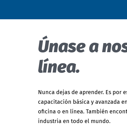
- Sistema modular
Cuidado de textiles
Guía de etiquetado
Hardlines
Actualizaciones de estándares
Mecanismo de denuncia
Únase a nos
Programa Climate Pledge Friendly
en Amazon
línea.
Nunca dejas de aprender. Es por e
capacitación básica y avanzada e
oficina o en línea. También encont
industria en todo el mundo.