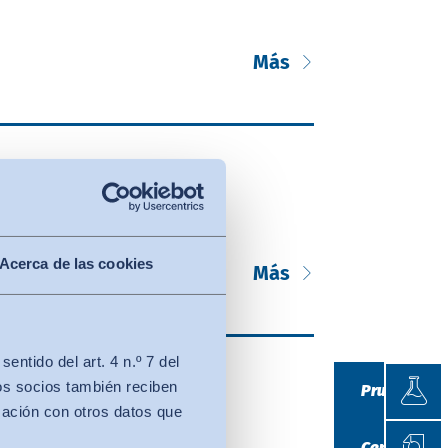
Más
Acerca de las cookies
Más
ntido del art. 4 n.º 7 del
Prueb
os socios también reciben
Pruebas
 de SEAMS
mación con otros datos que
Certif
Certificació