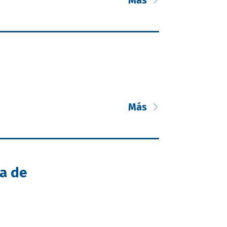
Más
Más
ia de