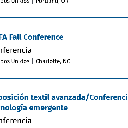
ados Unidos
Portland, OR
FA Fall Conference
nferencia
ados Unidos
Charlotte, NC
posición textil avanzada/Conferenc
cnología emergente
nferencia