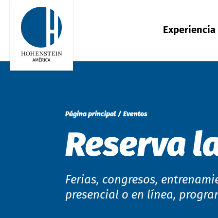
Experiencia
Global
Engl
Global
Engl
中国
中文
Americas
Engl
Experiencia
Confianza
Conocimiento
OEKO-TEX®
Soluciones
Página principal
Eventos
Calidad y conformidad
Sellos de Calidad
Hohenstein Academy (EN)
Estándares y certificaciones
Mercados
India
Reserva la
Sostenibilidad
OEKO-TEX®
Investigación
Etiquetas del producto
Casos de estudio
Funcionalidad
UV STANDARD 801
Herramientas y guías
Indonesia
Ferias, congresos, entrenami
Salud
Certificación EPP
Abastecimiento sostenible - Guía
de compra
presencial o en línea, progr
Ajuste y diseño
Gestión de la higiene
Trazabilidad y costos compartidos