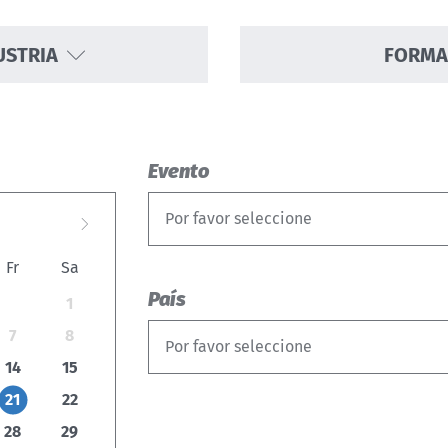
USTRIA
FORMA
Evento
Por favor seleccione
Fr
Sa
País
1
7
8
Por favor seleccione
14
15
21
22
28
29