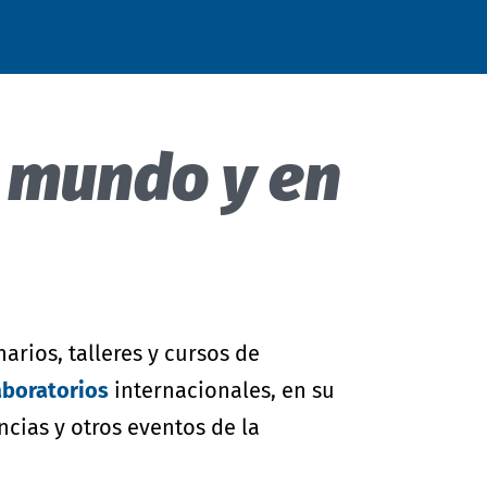
alcance global, abastecimiento
para su uso en un producto
beneficios y procesos de
LEATHER STANDARD
STeP
o
certificado por
ORGANIC COTTON
y marketing
OEKO-TEX®
confianza
.
l mundo y en
rios, talleres y cursos de
aboratorios
internacionales, en su
ncias y otros eventos de la