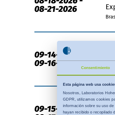
08-18-2026
-
Ex
08-21-2026
Bras
Cu
09-14-2026
-
Co
09-16-2026
Consentimiento
Est
Esta página web usa cookie
Nosotros, Laboratorios Hohen
GDPR, utilizamos cookies par
Co
información sobre su uso de 
09-15-2026
-
hayan recibido o recopilado 