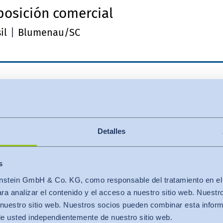
posición comercial
il
Blumenau/SC
mbre de responsabilidad de PPAI
nferencia
Detalles
ados Unidos
Denver, CO
s
stein GmbH & Co. KG, como responsable del tratamiento en el se
a analizar el contenido y el acceso a nuestro sitio web. Nuestr
nferencia de Networking de Otoño
nuestro sitio web. Nuestros socios pueden combinar esta infor
de usted independientemente de nuestro sitio web.