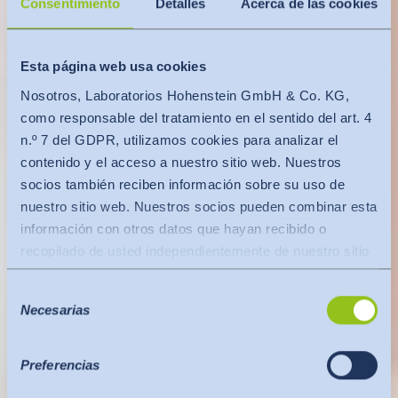
Consentimiento
Detalles
Acerca de las cookies
Esta página web usa cookies
Nosotros, Laboratorios Hohenstein GmbH & Co. KG,
como responsable del tratamiento en el sentido del art. 4
n.º 7 del GDPR, utilizamos cookies para analizar el
contenido y el acceso a nuestro sitio web. Nuestros
socios también reciben información sobre su uso de
nuestro sitio web. Nuestros socios pueden combinar esta
información con otros datos que hayan recibido o
recopilado de usted independientemente de nuestro sitio
web.
Selección
Los datos se transfieren a un tercer país o a una
Necesarias
de
organización internacional. En este caso se tiene en
consentimiento
cuenta la decisión de adecuación de la Comisión de la
UE. Ésta establece que se trata de un tercer país seguro
Preferencias
o de una organización internacional segura que ofrece un