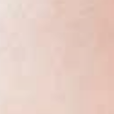
Noticias - Industria
Indonesia
Descargas
中国
Prensa (EN)
Contacto
Boletín (EN)