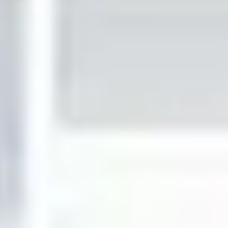
India
English
English
Noticias - Industria
中国
Việt Nam
Descargas
中文
Prensa (EN)
Indonesia
Contacto
中国
Boletín (EN)
中文