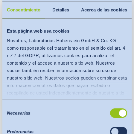
Consentimiento
Detalles
Acerca de las cookies
Esta página web usa cookies
Nosotros, Laboratorios Hohenstein GmbH & Co. KG,
como responsable del tratamiento en el sentido del art. 4
n.º 7 del GDPR, utilizamos cookies para analizar el
contenido y el acceso a nuestro sitio web. Nuestros
socios también reciben información sobre su uso de
nuestro sitio web. Nuestros socios pueden combinar esta
información con otros datos que hayan recibido o
recopilado de usted independientemente de nuestro sitio
web.
Selección
Los datos se transfieren a un tercer país o a una
Necesarias
de
organización internacional. En este caso se tiene en
consentimiento
cuenta la decisión de adecuación de la Comisión de la
UE. Ésta establece que se trata de un tercer país seguro
Preferencias