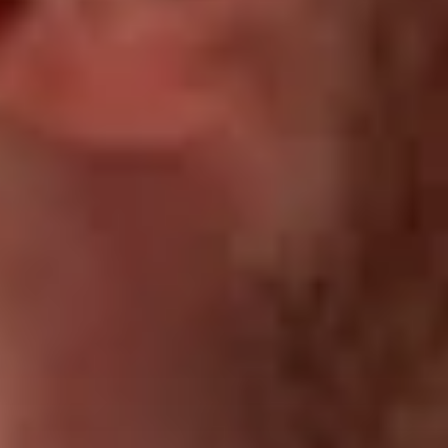
English
Noticias - Industria
Việt Nam
Descargas
Indonesia
Prensa (EN)
中国
Contacto
Boletín (EN)