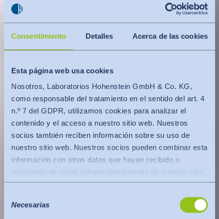
Consentimiento
Detalles
Acerca de las cookies
Esta página web usa cookies
Nosotros, Laboratorios Hohenstein GmbH & Co. KG,
como responsable del tratamiento en el sentido del art. 4
n.º 7 del GDPR, utilizamos cookies para analizar el
contenido y el acceso a nuestro sitio web. Nuestros
socios también reciben información sobre su uso de
nuestro sitio web. Nuestros socios pueden combinar esta
información con otros datos que hayan recibido o
recopilado de usted independientemente de nuestro sitio
web.
Selección
Los datos se transfieren a un tercer país o a una
Necesarias
de
organización internacional. En este caso se tiene en
consentimiento