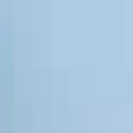
India
English
English
Noticias - Industria
Việt Nam
Việt Nam
Descargas
Tiếng Việt
Tiếng Việt
Prensa (EN)
Indonesia
Indonesia
Contacto
bahasa Indonesia
bahasa Indonesia
Boletín (EN)
中国
中国
中文
中文