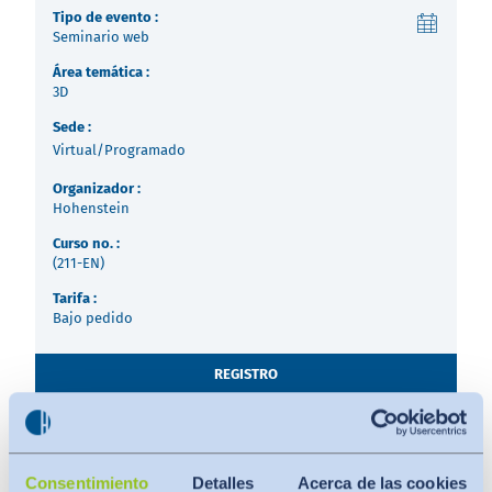
Việt Nam
Tipo de evento :
Seminario web
Noticias - Industria
Área temática :
Indonesia
3D
Descargas
Sede :
Virtual/Programado
Prensa (EN)
中国
Organizador :
Hohenstein
Contacto
Curso no. :
(211-EN)
Boletín (EN)
Tarifa :
Bajo pedido
REGISTRO
Seminario web bajo demanda
:
Consentimiento
Detalles
Acerca de las cookies
Las imágenes de alta calidad para ventas y marketing no