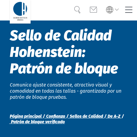
Búsqueda
Contacto
Global
Global
Sello de Calidad
English
Deutsch
Experiencia
English
Deutsch
Hohenstein:
Americas
Confianza
Türkiye
English
Español
Patrón de bloque
Conocimiento
Americas
Bangladesh
OEKO-TEX®
English
Español
Comunica ajuste consistente, atractivo visual y
English
comodidad en todas las tallas - garantizado por un
patrón de bloque pruebas.
Soluciones
Bangladesh
India
English
Página principal
Confianza
Sellos de Calidad
De A-Z
English
Acerca de Hohenstein
Patrón de bloque verificado
India
Eventos