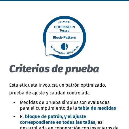
English
Noticias - Industria
Việt Nam
Descargas
Indonesia
Prensa (EN)
中国
Contacto
Criterios de prueba
Boletín (EN)
Esta etiqueta involucra un patrón optimizado,
prueba de ajuste y calidad controlada
Medidas de prueba simples son evaluadas
para el cumplimiento de la
tabla de medidas
El
bloque de patrón, y el ajuste
correspondiente en todas las tallas
, es
desarrollada en cooperación con ingenieros de