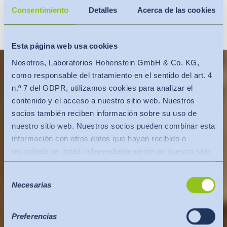
Consentimiento
Detalles
Acerca de las cookies
VEA TAMBIÉN: AJUSTE
Esta página web usa cookies
Nosotros, Laboratorios Hohenstein GmbH & Co. KG,
como responsable del tratamiento en el sentido del art. 4
n.º 7 del GDPR, utilizamos cookies para analizar el
contenido y el acceso a nuestro sitio web. Nuestros
socios también reciben información sobre su uso de
nuestro sitio web. Nuestros socios pueden combinar esta
información con otros datos que hayan recibido o
recopilado de usted independientemente de nuestro sitio
web.
Selección
Los datos se transfieren a un tercer país o a una
Necesarias
de
organización internacional. En este caso se tiene en
consentimiento
cuenta la decisión de adecuación de la Comisión de la
UE. Ésta establece que se trata de un tercer país seguro
Preferencias