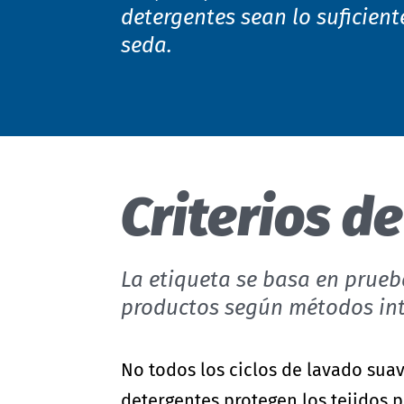
- Sistema modular
Cuidado de textiles
detergentes sean lo suficien
Guía de etiquetado
Hardlines
seda.
Actualizaciones de estándares
Mecanismo de denuncia
Programa Climate Pledge Friendly
en Amazon
Criterios d
La etiqueta se basa en prue
productos según métodos int
No todos los ciclos de lavado su
detergentes protegen los tejidos p