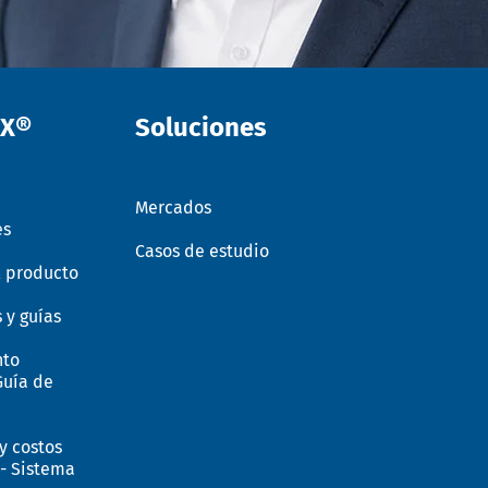
EX®
Soluciones
Mercados
es
Casos de estudio
l producto
 y guías
nto
Guía de
y costos
- Sistema