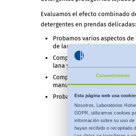
Evaluamos el efecto combinado de
detergentes en prendas delicadas:
Probamos varios aspectos de 
de lana y seda
Comparamos un detergente es
lana y seda disponibles en e
Consentimiento
Comparamos la dosificación en
manual
Esta página web usa cookie
Probamos el ciclo suave con 
Nosotros, Laboratorios Hohen
GDPR, utilizamos cookies par
información sobre su uso de 
hayan recibido o recopilado 
Los datos se transfieren a un