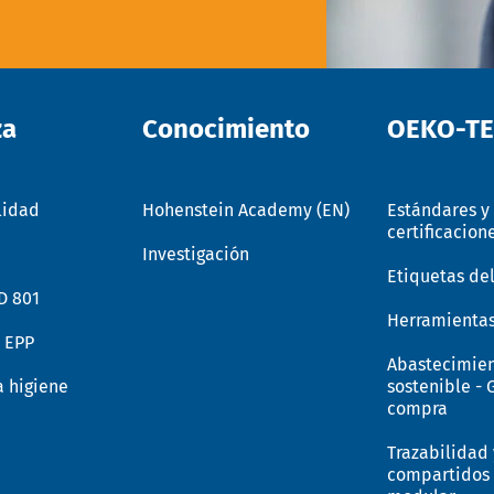
za
Conocimiento
OEKO-T
lidad
Hohenstein Academy (EN)
Estándares y
certificacion
Investigación
Etiquetas de
D 801
Herramientas
n EPP
Abastecimie
a higiene
sostenible - 
compra
Trazabilidad 
compartidos 