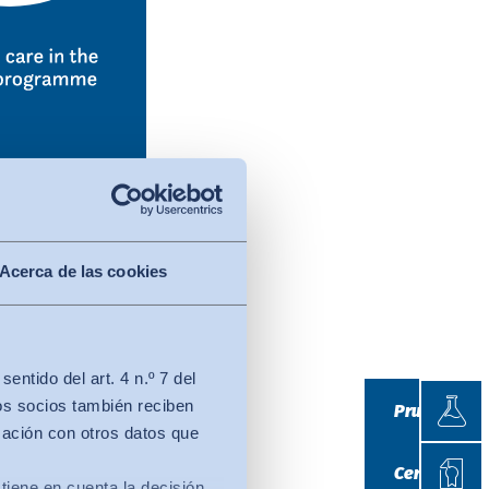
Acerca de las cookies
adoras y detergentes
ntido del art. 4 n.º 7 del
Prueb
do ser suaves con la
os socios también reciben
Pruebas
y la seda
mación con otros datos que
Certif
Certificació
tiene en cuenta la decisión