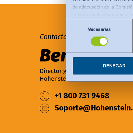
de adecuación de la Comisión
internacional segura que ofr
Lo siguiente se aplica a las
Selección
de la Comisión de la UE (Mar
Necesarias
de
Contacto
consentimiento
protección de datos comparab
transferencias de datos a or
Ben Mead
certificados con arreglo al 
Puede revocar su consenti
DENEGAR
Director general
Hohenstein América
+1 800 731 9468
Soporte@Hohenstein