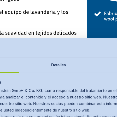
l equipo de lavandería y los
la suavidad en tejidos delicados
pecífico con detergentes para
l mercado
Detalles
 2 fases con la dosificación
s
un tejido de prueba de lana
Etiqueta para lav
stein GmbH & Co. KG, como responsable del tratamiento en el se
que han demostra
a analizar el contenido y el acceso a nuestro sitio web. Nuestr
lana 
nuestro sitio web. Nuestros socios pueden combinar esta infor
de usted independientemente de nuestro sitio web.
 tercer país o a una organización internacional. En este caso se 