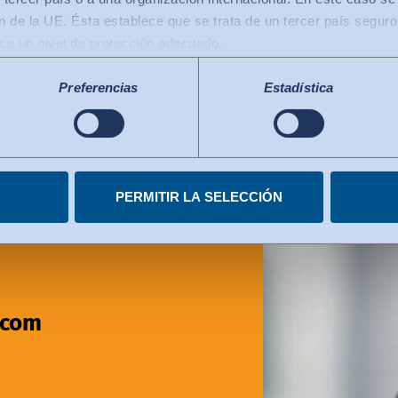
 de la UE. Ésta establece que se trata de un tercer país seguro
ece un nivel de protección adecuado.
 transferencias de datos a los EE.UU.: Desde julio de 2023, exis
co de Privacidad de Datos), que identifica a los EE.UU. como un
Preferencias
Estadística
le al de la UE. La decisión de adecuación puede servir ahora d
ganizaciones certificadas de EE.UU.. Los servicios estadouniden
Marco de Privacidad de Datos. Encontrará más información en cad
miento en cualquier momento.
PERMITIR LA SELECCIÓN
.com