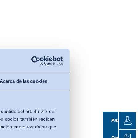
Acerca de las cookies
tein:
ntido del art. 4 n.º 7 del
Prueb
os socios también reciben
Pruebas
mación con otros datos que
Certif
Certificació