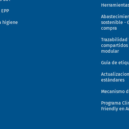
Herramientas
n EPP
Abastecimie
a higiene
sostenible - 
compra
Trazabilidad 
compartidos 
modular
Guía de etiq
Actualizacio
estándares
Mecanismo d
Programa Cli
Friendly en 