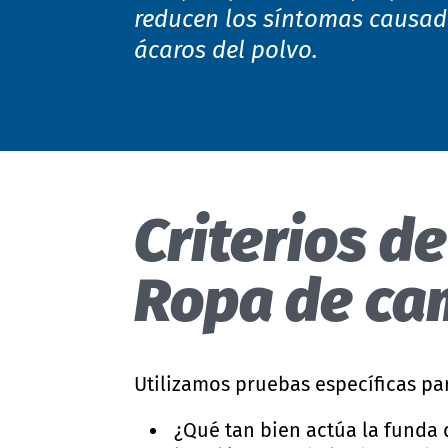
- Sistema modular
Cuidado de textiles
reducen los síntomas causado
Guía de etiquetado
Hardlines
ácaros del polvo.
Actualizaciones de estándares
Mecanismo de denuncia
Programa Climate Pledge Friendly
en Amazon
Criterios d
Ropa de ca
Utilizamos pruebas específicas pa
¿Qué tan bien actúa la funda