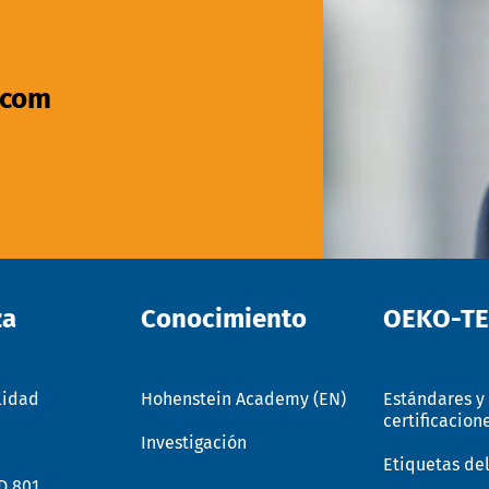
.com
za
Conocimiento
OEKO-T
lidad
Hohenstein Academy (EN)
Estándares y
certificacion
Investigación
Etiquetas de
D 801