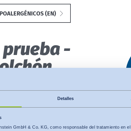
IPOALERGÉNICOS (EN)
e prueba -
colchón
nicas
Detalles
ra responder a:
s
 de colchón como barrera contra
stein GmbH & Co. KG, como responsable del tratamiento en el se
los ácaros?