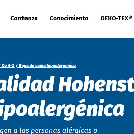
Confianza
Conocimiento
OEKO-TEX®
Türkiye
ish
Deutsch
Türkçe
Türkiye
ish
Deutsch
Türkçe
Calidad y conformidad
Sostenibilidad
Funcionalidad
Salud
Ajuste y diseño
Cuidado de textiles
Hardlines
Sellos de Calidad
OEKO-TEX®
UV STANDARD 801
Certificación EPP
Gestión de la higiene
Hohenstein Academy (EN)
Investigación
Estándares y certificaciones
Etiquetas del producto
Herramientas y guías
Abastecimiento sostenible - Guía de compra
Trazabilidad y costos compartidos - Sistema
Guía de etiquetado
Actualizaciones de estándares
Mecanismo de denuncia
Programa Climate Pledge Friendly en Amazon
Mercados
Casos de estudio
Bangladesh
ish
Español
Englis
Bangladesh
ish
Español
Englis
modular
Pruebas de textil
Manejo de químicos
Comodidad
Dispositivos médicos
Tablas de tallas y tallas
Lavandería industrial
De A-Z
Investigación pública
OEKO-TEX® MADE IN GREEN
OEKO-TEX® MADE IN GREEN
Guía de compra de
Médicas y sanitarias
Ropa de trabajo de Carhartt - Ajuste en
OEKO-TEX®
De A-Z
Ropa de cama hipoalergénica
movimiento
Calidad Hohenst
Pruebas químicas
Condiciones de trabajo justas
Compresión
Sustancias nocivas
Desarrollo de patrones
Certificación Hohenstein Hygienically Clean® (EN)
Por tema
Redes de socios
OEKO-TEX® STANDARD 100
OEKO-TEX® STANDARD 100
Directorio de marcas y minoristas
Prendas (EN)
ish
Việt Nam
ish
Inca Tops -
OEKO-TEX® STeP
&
STANDARD 100
Evaluaciones regulatorias
Impacto ecológico
Gestión de olores
Textiles médicos de compresión
Pruebas de ajuste
Lavandería doméstica
OEKO-TEX® LEATHER STANDARD
OEKO-TEX® LEATHER STANDARD
Portal del Cliente
Calzado
myOEKO-TEX®
Prairie Wear -
OEKO-TEX® STANDARD 100
中国
Pruebas de cuero
Análisis de aguas residuales
Efecto de protección UV
Protección UV
Tecnología
OEKO-TEX® ORGANIC COTTON
OEKO-TEX® ORGANIC COTTON
OEKO-TEX®
Ropa de trabajo y uniformes (EN)
calculadora de impacto
ipoalergénica
WestPoint Hospitality: Ropa de cama confortable
Inspecciones y auditorías
Biodegradabilidad
Biocidas
Higiene aplicada
Parámetros de materiales digitales
OEKO-TEX® STeP
OEKO-TEX® ECO PASSPORT
Cómo: Crear Etiquetas
Equipos de protección personal (EPP)
MADE IN GREEN
Descripciones de rendimiento técnico
Pruebas de OGM
Comparaciones de productos
Seguridad biológica
Capacitación y consultoría
OEKO-TEX® ECO PASSPORT
Cómo: Solicitar
Bebés y niños (EN)
STANDARD 100
,
egen a las personas alérgicas o
LEATHER STANDARD
y
ORGANIC COTTON
Color y blancura
Análisis de microfibra
Pruebas de detergent
Ropa de niños
OEKO-TEX® RESPONSIBLE BUSINESS
Rendimiento, al aire libre, moda deportiva (EN)