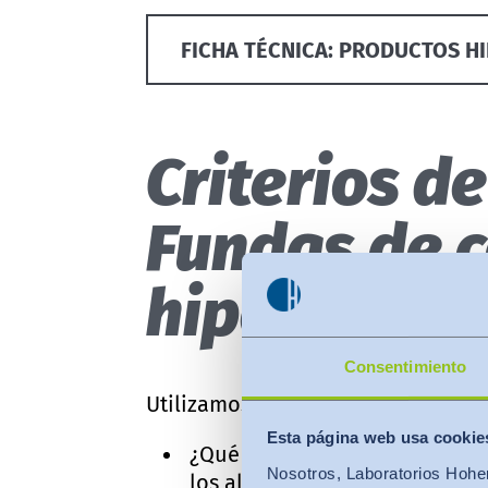
FICHA TÉCNICA: PRODUCTOS H
Criterios d
Fundas de 
hipoalergé
Consentimiento
Utilizamos pruebas específicas pa
Esta página web usa cookie
¿Qué tan bien actúa la funda
Nosotros, Laboratorios Hohen
los alérgenos de las heces de 