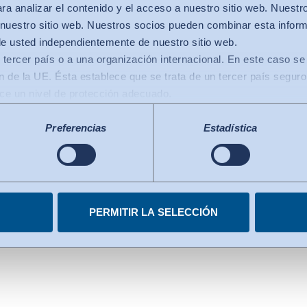
a analizar el contenido y el acceso a nuestro sitio web. Nuestr
 piel y el cuerpo
nuestro sitio web. Nuestros socios pueden combinar esta infor
de usted independientemente de nuestro sitio web.
 tercer país o a una organización internacional. En este caso se 
siendo cómodo (resistencia al
 de la UE. Ésta establece que se trata de un tercer país seguro
 al aire)?
ece un nivel de protección adecuado.
 transferencias de datos a los EE.UU.: Desde julio de 2023, exis
co de Privacidad de Datos), que identifica a los EE.UU. como un
Preferencias
Estadística
le al de la UE. La decisión de adecuación puede servir ahora d
ácaros: prueba de la
ganizaciones certificadas de EE.UU.. Los servicios estadouniden
s de las heces de los ácaros a
Marco de Privacidad de Datos. Encontrará más información en cad
 costuras y cremalleras
miento en cualquier momento.
Es
col
PERMITIR LA SELECCIÓN
pe
NS)