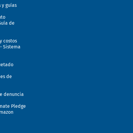
 y guías
nto
Guía de
y costos
- Sistema
uetado
nes de
e denuncia
mate Pledge
Amazon