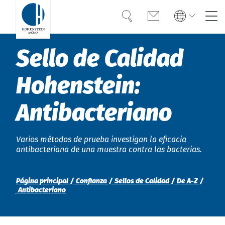
Búsqueda
Contacto
Global
Global
Sello de Calidad
English
Deutsch
Experiencia
English
Deutsch
Hohenstein:
Türkiye
Confianza
Türkiye
Türkçe
Antibacteriano
Türkçe
Conocimiento
Americas
Americas
OEKO-TEX®
Varios métodos de prueba investigan la eficacia
English
Español
antibacteriana de una muestra contra las bacterias.
English
Español
Soluciones
Bangladesh
Bangladesh
Página principal
Confianza
Sellos de Calidad
De A-Z
Antibacteriano
English
English
Acerca de Hohenstein
India
Eventos