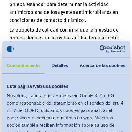
prueba estándar para determinar la actividad
antimicrobiana de los agentes antimicrobianos en
condiciones de contacto dinámico".
La etiqueta de calidad confirma que la muestra de
prueba demuestra actividad antibacteriana contra
la cepa de prueba bacteriana Escherichia coli ATCC
25922 y otras bacterias de prueba Gram-positivas
(generalmente Staphylococcus aureus ATCC 6538),
Consentimiento
Detalles
Acerca de las cookies
que no es requerida por el estándar.
La actividad antibacteriana de la muestra de
Esta página web usa cookies
prueba debe mostrar al menos una reducción de
gérmenes de 2 pasos de lg (= 99 %) para ambas
Nosotros, Laboratorios Hohenstein GmbH & Co. KG,
como responsable del tratamiento en el sentido del art. 4
cepas de prueba en comparación con un material
n.º 7 del GDPR, utilizamos cookies para analizar el
de control. La etiqueta de calidad se basa en
contenido y el acceso a nuestro sitio web. Nuestros
informes de pruebas con resultados detallados.
socios también reciben información sobre su uso de