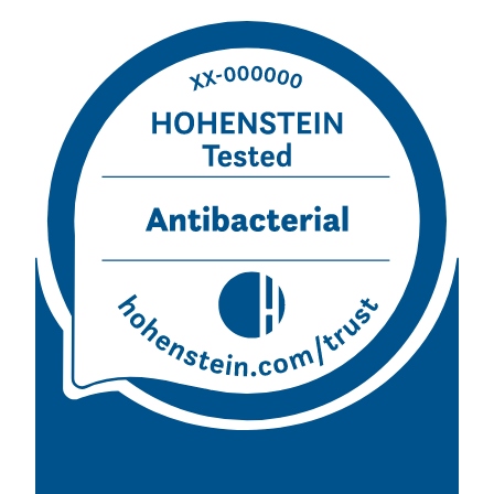
India
English
English
Noticias - Industria
Việt Nam
Descargas
Prensa (EN)
Indonesia
Contacto
中国
Boletín (EN)