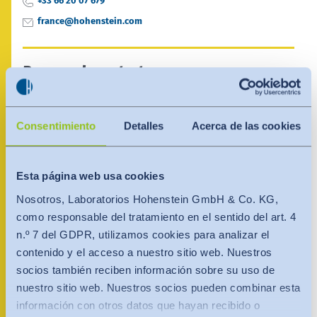
India
+33 66 20 07 679
English
france@hohenstein.com
English
Noticias - Industria
Việt Nam
Việt Nam
Descargas
Persona de contacto
Tiếng Việt
Tiếng Việt
Prensa (EN)
Indonesia
Indonesia
Consentimiento
Detalles
Acerca de las cookies
Contacto
bahasa Indonesia
bahasa Indonesia
Boletín (EN)
Esta página web usa cookies
中国
Nosotros, Laboratorios Hohenstein GmbH & Co. KG,
como responsable del tratamiento en el sentido del art. 4
n.º 7 del GDPR, utilizamos cookies para analizar el
contenido y el acceso a nuestro sitio web. Nuestros
socios también reciben información sobre su uso de
nuestro sitio web. Nuestros socios pueden combinar esta
información con otros datos que hayan recibido o