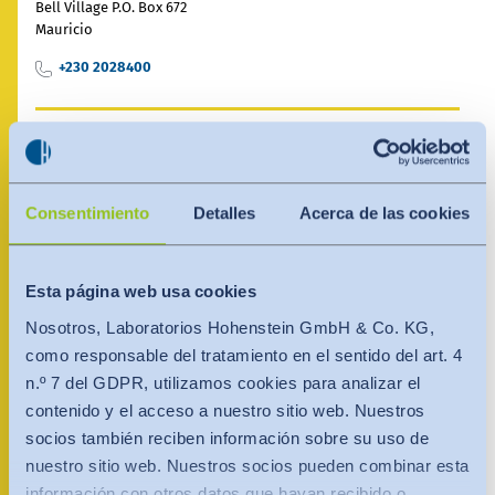
India
Bell Village P.O. Box 672
English
Mauricio
English
Noticias - Industria
+230 2028400
Việt Nam
Việt Nam
Descargas
Tiếng Việt
Tiếng Việt
Persona de contacto
Prensa (EN)
Indonesia
Indonesia
Consentimiento
Detalles
Acerca de las cookies
Contacto
bahasa Indonesia
bahasa Indonesia
Boletín (EN)
Esta página web usa cookies
中国
Nosotros, Laboratorios Hohenstein GmbH & Co. KG,
como responsable del tratamiento en el sentido del art. 4
n.º 7 del GDPR, utilizamos cookies para analizar el
contenido y el acceso a nuestro sitio web. Nuestros
socios también reciben información sobre su uso de
nuestro sitio web. Nuestros socios pueden combinar esta
información con otros datos que hayan recibido o