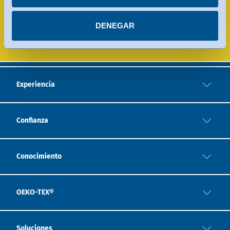
con arreglo al Marco de Privacidad de Datos. Encontrará
más información en cada uno de los servicios.
LABORATORIOS DE PRUEBA
DENEGAR
Puede revocar su consentimiento en cualquier
momento.
Experiencia
Confianza
Conocimiento
OEKO-TEX®
Soluciones