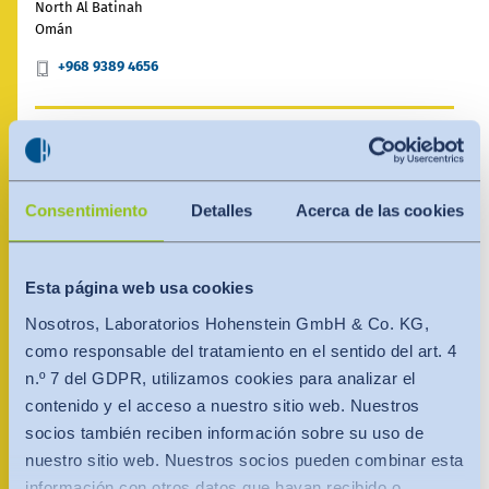
India
North Al Batinah
English
Omán
English
Noticias - Industria
+968 9389 4656
Việt Nam
Việt Nam
Descargas
Tiếng Việt
Tiếng Việt
Persona de contacto
Prensa (EN)
Indonesia
Indonesia
Consentimiento
Detalles
Acerca de las cookies
Contacto
bahasa Indonesia
bahasa Indonesia
Boletín (EN)
Esta página web usa cookies
中国
Nosotros, Laboratorios Hohenstein GmbH & Co. KG,
como responsable del tratamiento en el sentido del art. 4
n.º 7 del GDPR, utilizamos cookies para analizar el
contenido y el acceso a nuestro sitio web. Nuestros
socios también reciben información sobre su uso de
nuestro sitio web. Nuestros socios pueden combinar esta
información con otros datos que hayan recibido o