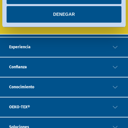
con arreglo al Marco de Privacidad de Datos. Encontrará
más información en cada uno de los servicios.
LABORATORIOS DE PRUEBA
DENEGAR
Puede revocar su consentimiento en cualquier
momento.
Experiencia
Confianza
Conocimiento
OEKO-TEX®
Soluciones