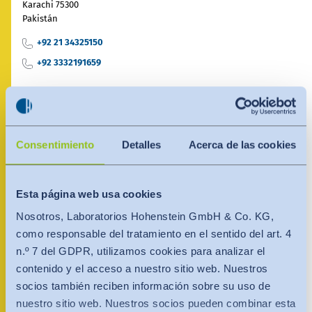
India
Karachi 75300
English
Pakistán
English
Noticias - Industria
+92 21 34325150
Việt Nam
Việt Nam
+92 3332191659
Descargas
Tiếng Việt
Tiếng Việt
Prensa (EN)
Persona de contacto
Indonesia
Indonesia
Contacto
bahasa Indonesia
Consentimiento
Detalles
Acerca de las cookies
bahasa Indonesia
Boletín (EN)
中国
Esta página web usa cookies
Nosotros, Laboratorios Hohenstein GmbH & Co. KG,
como responsable del tratamiento en el sentido del art. 4
n.º 7 del GDPR, utilizamos cookies para analizar el
contenido y el acceso a nuestro sitio web. Nuestros
socios también reciben información sobre su uso de
nuestro sitio web. Nuestros socios pueden combinar esta