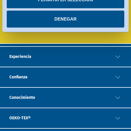
Hungría
con arreglo al Marco de Privacidad de Datos. Encontrará
más información en cada uno de los servicios.
DENEGAR
Puede revocar su consentimiento en cualquier
LABORATORIOS DE PRUEBA
momento.
Experiencia
Confianza
Conocimiento
OEKO-TEX®