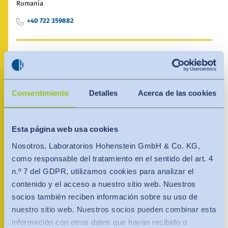
India
Rumanía
English
English
+40 722 359882
Noticias - Industria
Việt Nam
Việt Nam
Descargas
Persona de contacto
Tiếng Việt
Tiếng Việt
Prensa (EN)
Indonesia
Indonesia
Consentimiento
Detalles
Acerca de las cookies
Contacto
bahasa Indonesia
bahasa Indonesia
Boletín (EN)
Esta página web usa cookies
中国
Nosotros, Laboratorios Hohenstein GmbH & Co. KG,
como responsable del tratamiento en el sentido del art. 4
n.º 7 del GDPR, utilizamos cookies para analizar el
contenido y el acceso a nuestro sitio web. Nuestros
socios también reciben información sobre su uso de
nuestro sitio web. Nuestros socios pueden combinar esta
información con otros datos que hayan recibido o