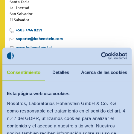
India
Santa Tecla
English
La Libertad
English
Noticias - Industria
San Salvador
El Salvador
Việt Nam
Việt Nam
Descargas
+503 7744 8251
Tiếng Việt
Tiếng Việt
soporte@hohenstein.com
Prensa (EN)
www.hohenstein.lat
Indonesia
Indonesia
Contacto
bahasa Indonesia
bahasa Indonesia
Persona de contacto
Consentimiento
Detalles
Acerca de las cookies
Boletín (EN)
中国
Esta página web usa cookies
Nosotros, Laboratorios Hohenstein GmbH & Co. KG,
como responsable del tratamiento en el sentido del art. 4
n.º 7 del GDPR, utilizamos cookies para analizar el
contenido y el acceso a nuestro sitio web. Nuestros
socios también reciben información sobre su uso de