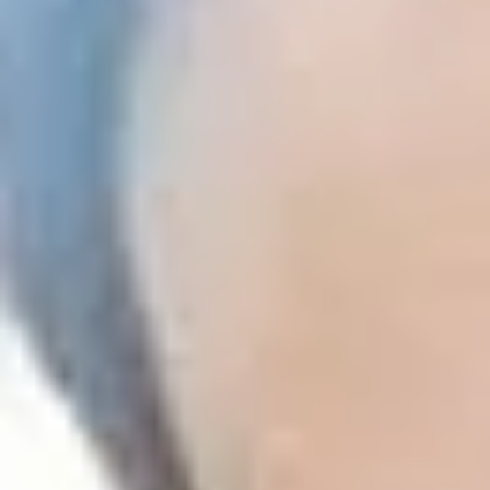
Việt Nam
Noticias - Industria
Indonesia
Descargas
Prensa (EN)
中国
Contacto
Boletín (EN)