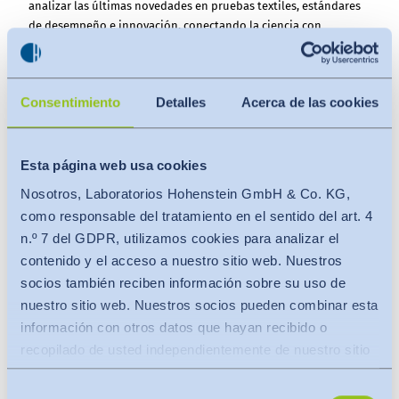
analizar las últimas novedades en pruebas textiles, estándares
de desempeño e innovación, conectando la ciencia con
soluciones reales para la industria.
Presentación
Lunes | 5 de Octubre |
Alineación de métodos de ensayo y
Consentimiento
Detalles
Acerca de las cookies
estándares con declaraciones de producto respaldadas
técnicamente
Las declaraciones de producto influyen en el cumplimiento
Esta página web usa cookies
regulatorio, el acceso al mercado y la credibilidad técnica. Su
Nosotros, Laboratorios Hohenstein GmbH & Co. KG,
sustento requiere la selección de métodos apropiados,
objetivos y criterios de aceptación claramente definidos y una
como responsable del tratamiento en el sentido del art. 4
interpretación sólida de los resultados. ¿Qué determina si la
n.º 7 del GDPR, utilizamos cookies para analizar el
evidencia de laboratorio es suficiente para respaldar una
contenido y el acceso a nuestro sitio web. Nuestros
declaración de producto? La respuesta depende del tipo de
socios también reciben información sobre su uso de
declaración que se realice y de los datos necesarios para
nuestro sitio web. Nuestros socios pueden combinar esta
sustentarla. Las declaraciones relacionadas con la consistencia
información con otros datos que hayan recibido o
del ajuste de las prendas, la biocompatibilidad de materiales en
recopilado de usted independientemente de nuestro sitio
contacto con la piel y la sostenibilidad dependen de diferentes
enfoques de medición y criterios de evaluación. La forma en que
web.
se generan, analizan y aplican los resultados define, en última
Selección
Los datos se transfieren a un tercer país o a una