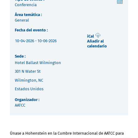
Việt Nam
Conferencia
Noticias - Industria
Área temática :
General
Indonesia
Descargas
Fecha del evento :
iCal
10-04-2026 - 10-06-2026
Añadir al
Prensa (EN)
中国
calendario
Sede :
Contacto
Hotel Ballast Wilmington
301 N Water St
Boletín (EN)
Wilmington, NC
Estados Unidos
Organizador :
AATCC
Únase a Hohenstein en la Cumbre Internacional de AATCC para