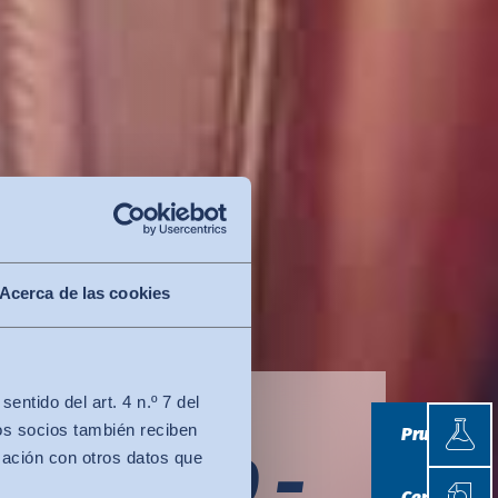
Acerca de las cookies
ntido del art. 4 n.º 7 del
Prueb
os socios también reciben
Pruebas
TANDARD
-
mación con otros datos que
Certif
Certificació