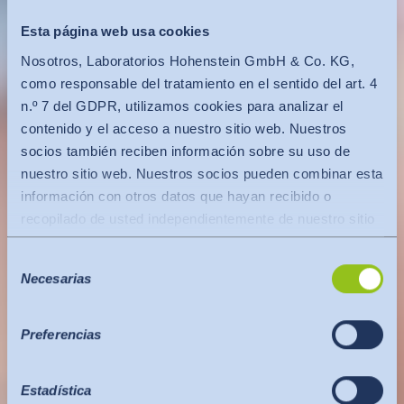
Esta página web usa cookies
Nosotros, Laboratorios Hohenstein GmbH & Co. KG,
como responsable del tratamiento en el sentido del art. 4
n.º 7 del GDPR, utilizamos cookies para analizar el
contenido y el acceso a nuestro sitio web. Nuestros
socios también reciben información sobre su uso de
nuestro sitio web. Nuestros socios pueden combinar esta
información con otros datos que hayan recibido o
recopilado de usted independientemente de nuestro sitio
web.
Selección
Los datos se transfieren a un tercer país o a una
Necesarias
de
organización internacional. En este caso se tiene en
consentimiento
cuenta la decisión de adecuación de la Comisión de la
UE. Ésta establece que se trata de un tercer país seguro
Preferencias
o de una organización internacional segura que ofrece un
nivel de protección adecuado.
Estadística
Lo siguiente se aplica a las transferencias de datos a los