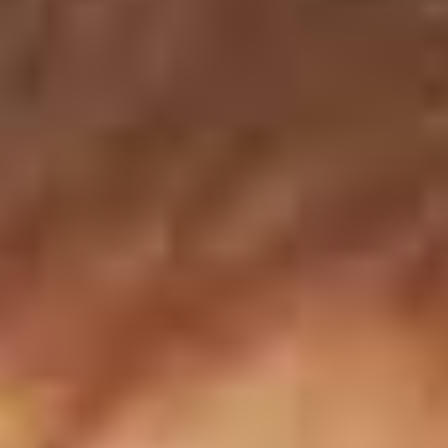
Noticias - Industria
Indonesia
Descargas
中国
Prensa (EN)
Contacto
Boletín (EN)