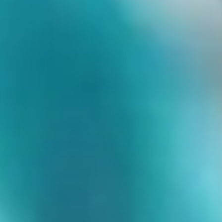
Noticias - Industria
Indonesia
Descargas
中国
Prensa (EN)
Contacto
Boletín (EN)